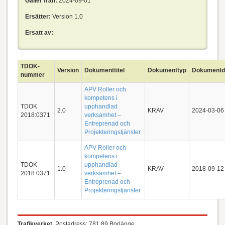
Gäller från:
2024-09-01
Ersätter:
Version 1.0
Ersatt av:
TDOK-
Version
Dokumenttitel
Dokumenttyp
Dokumentd
nummer
APV Roller och
kompetens i
TDOK
upphandlad
2.0
KRAV
2024-03-06
2018:0371
verksamhet –
Entreprenad och
Projekteringstjänster
APV Roller och
kompetens i
TDOK
upphandlad
1.0
KRAV
2018-09-12
2018:0371
verksamhet –
Entreprenad och
Projekteringstjänster
Trafikverket
, Postadress: 781 89 Borlänge