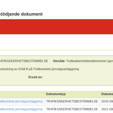
stödjande dokument
RAFIKSÄKERHETSBESTÄMMELSE
Område:
Trafiksäkerhetsbestämmelser (gen
vändning av GSM-R på Trafikverkets järnvägsanläggning
Ersatt av:
Dokumenttyp
Dokume
fikverkets järnvägsanläggning
TRAFIKSÄKERHETSBESTÄMMELSE
2025-09
fikverkets järnvägsanläggning
TRAFIKSÄKERHETSBESTÄMMELSE
2021-09