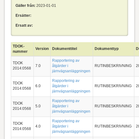
Gäller från:
2023-01-01
Ersätter:
Ersatt av:
TDOK-
Version
Dokumenttitel
Dokumenttyp
D
nummer
Rapportering av
TDOK
7.0
åtgärder i
RUTINBESKRIVNING
2
2014:0568
järnvägsanläggningen
Rapportering av
TDOK
6.0
åtgärder i
RUTINBESKRIVNING
2
2014:0568
järnvägsanläggningen
Rapportering av
TDOK
5.0
åtgärder i
RUTINBESKRIVNING
2
2014:0568
järnvägsanläggningen
Rapportering av
TDOK
4.0
åtgärder i
RUTINBESKRIVNING
2
2014:0568
järnvägsanläggningen