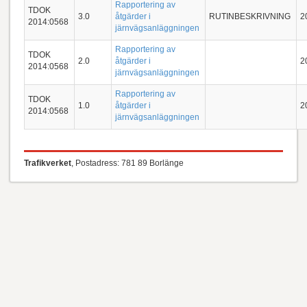
Rapportering av
TDOK
3.0
åtgärder i
RUTINBESKRIVNING
2
2014:0568
järnvägsanläggningen
Rapportering av
TDOK
2.0
åtgärder i
2
2014:0568
järnvägsanläggningen
Rapportering av
TDOK
1.0
åtgärder i
2
2014:0568
järnvägsanläggningen
Trafikverket
, Postadress: 781 89 Borlänge