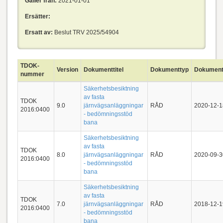
Gäller från:
2021-01-01
Ersätter:
Ersatt av:
Beslut TRV 2025/54904
TDOK-
Version
Dokumenttitel
Dokumenttyp
Dokumen
nummer
Säkerhetsbesiktning
av fasta
TDOK
9.0
järnvägsanläggningar
RÅD
2020-12-1
2016:0400
- bedömningsstöd
bana
Säkerhetsbesiktning
av fasta
TDOK
8.0
järnvägsanläggningar
RÅD
2020-09-3
2016:0400
- bedömningsstöd
bana
Säkerhetsbesiktning
av fasta
TDOK
7.0
järnvägsanläggningar
RÅD
2018-12-1
2016:0400
- bedömningsstöd
bana