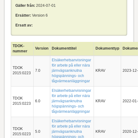
Gäller från:
2024-07-01
Ersätter:
Version 6
Ersatt av:
TDOK-
Version
Dokumenttitel
Dokumenttyp
Dokume
nummer
Elsäkerhetsanvisningar
för arbete på eller nära
TDOK
7.0
järnvägsanknutna
KRAV
2023-12
2015:0223
högspännings- och
tågvärmeanläggningar
Elsäkerhetsanvisningar
för arbete på eller nära
TDOK
6.0
järnvägsanknutna
KRAV
2022-01
2015:0223
högspännings- och
tågvärmeanläggningar
Elsäkerhetsanvisningar
för arbete på eller nära
TDOK
5.0
järnvägsanknutna
KRAV
2020-12
2015:0223
högspännings- och