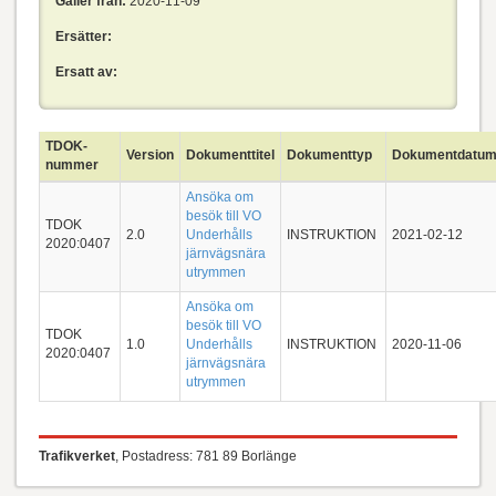
Gäller från:
2020-11-09
Ersätter:
Ersatt av:
TDOK-
Version
Dokumenttitel
Dokumenttyp
Dokumentdatu
nummer
Ansöka om
besök till VO
TDOK
2.0
Underhålls
INSTRUKTION
2021-02-12
2020:0407
järnvägsnära
utrymmen
Ansöka om
besök till VO
TDOK
1.0
Underhålls
INSTRUKTION
2020-11-06
2020:0407
järnvägsnära
utrymmen
Trafikverket
, Postadress: 781 89 Borlänge