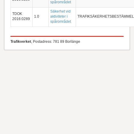
spårområdet
Säkerhet vid
TDOK
1.0
aktiviteter i
TRAFIKSÄKERHETSBESTÄMME
2016:0289
spårområdet
Trafikverket
, Postadress: 781 89 Borlänge