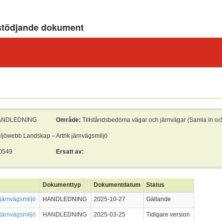
stödjande dokument
ANDLEDNING
Område:
Tillståndsbedöma vägar och järnvägar (Samla in oc
ljöwebb Landskap – Artrik järnvägsmiljö
0549
Ersatt av:
Dokumenttyp
Dokumentdatum
Status
järnvägsmiljö
HANDLEDNING
2025-10-27
Gällande
järnvägsmiljö
HANDLEDNING
2025-03-25
Tidigare version