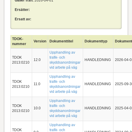
Gäller från:
2026-04-01
Ersätter:
Ersatt av:
TDOK-
Version
Dokumenttitel
Dokumenttyp
Dokumen
nummer
Upphandling av
TDOK
trafik- och
12.0
HANDLEDNING
2026-04-0
2013:0210
skyddsanordningar
vid arbete på väg
Upphandling av
TDOK
trafik- och
11.0
HANDLEDNING
2025-09-3
2013:0210
skyddsanordningar
vid arbete på väg
Upphandling av
TDOK
trafik- och
10.0
HANDLEDNING
2025-04-0
2013:0210
skyddsanordningar
vid arbete på väg
Upphandling av
TDOK
trafik- och