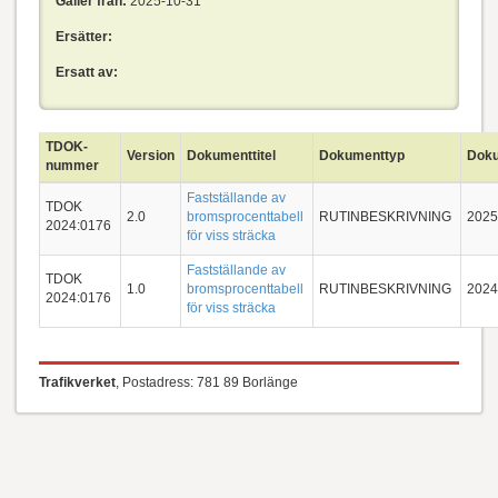
Gäller från:
2025-10-31
Ersätter:
Ersatt av:
TDOK-
Version
Dokumenttitel
Dokumenttyp
Dok
nummer
Fastställande av
TDOK
2.0
bromsprocenttabell
RUTINBESKRIVNING
2025
2024:0176
för viss sträcka
Fastställande av
TDOK
1.0
bromsprocenttabell
RUTINBESKRIVNING
2024
2024:0176
för viss sträcka
Trafikverket
, Postadress: 781 89 Borlänge